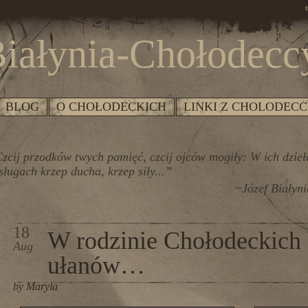
t
iałynia-Chołodecc
BLOG
O CHOŁODECKICH
LINKI Z CHOLODECC
zcij przodków twych pamięć, czcij ojców mogiły: W ich dzieł
sługach krzep ducha, krzep siły...”
~Józef Białyn
18
W rodzinie Chołodeckich 
Aug
ułanów…
by Maryla