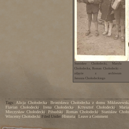
Stanisław Chołodecki, Maryla
Chołodecka, Roman Chołodecki –
zdjęcie z archiwum
Janusza Chołodeckiego
Tags:
Alicja Chołodecka
,
Bronisława Chołodecka z domu Mikłaszewsk
Flavian Chołodecki
,
Irena Chołodecka
,
Krzysztof Chołodecki
,
Maria
Mieczysław Chołodecki
,
Piłsudski
,
Roman Chołodecki
,
Stanisław Choło
Wincenty Chołodecki
Filed Under
Historia
|
Leave a Comment