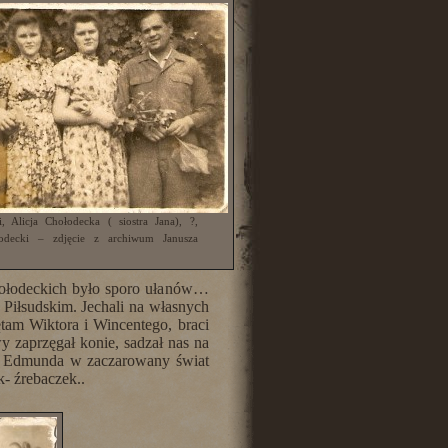
, Alicja Chołodecka ( siostra Jana), ?,
decki – zdjęcie z archiwum Janusza
ołodeckich było sporo ułanów…
 Piłsudskim. Jechali na własnych
tam Wiktora i Wincentego, braci
zaprzęgał konie, sadzał nas na
a i Edmunda w zaczarowany świat
- źrebaczek..