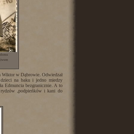
 domu
chiwum
a Wiktor w Dąbrowie. Odwiedzał
 dzieci na baku i jedno miedzy
ła Edmuncia bezgranicznie. A to
a, rydzów ,podpieńków i kani do