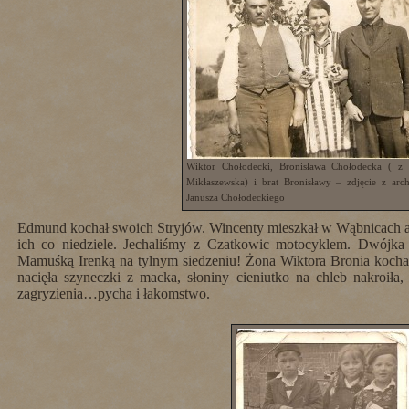
Wiktor Chołodecki, Bronisława Chołodecka ( z
Mikłaszewska) i brat Bronisławy – zdjęcie z ar
Janusza Chołodeckiego
Edmund kochał swoich Stryjów. Wincenty mieszkał w Wąbnicach 
ich co niedziele. Jechaliśmy z Czatkowic motocyklem. Dwójka
Mamuśką Irenką na tylnym siedzeniu! Żona Wiktora Bronia kocha
nacięła szyneczki z macka, słoniny cieniutko na chleb nakroił
zagryzienia…pycha i łakomstwo.