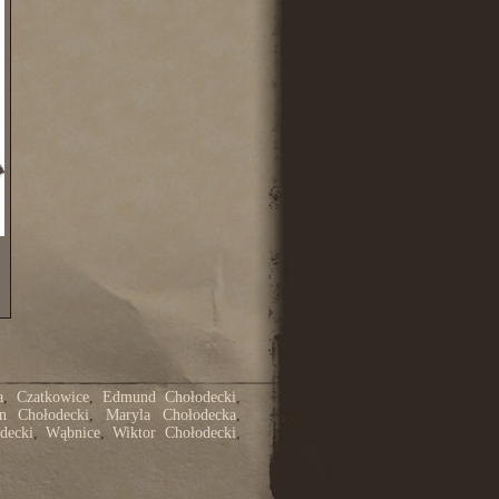
a
,
Czatkowice
,
Edmund Chołodecki
,
n Chołodecki
,
Maryla Chołodecka
,
decki
,
Wąbnice
,
Wiktor Chołodecki
,