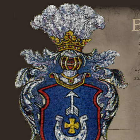
B
“C
za