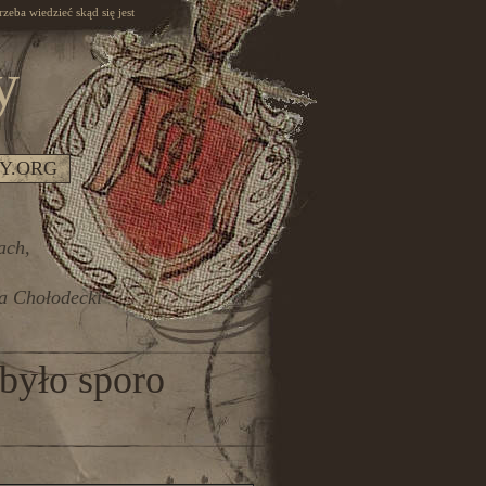
rzeba wiedzieć skąd się jest
y
Y.ORG
ach,
ia Chołodecki
było sporo