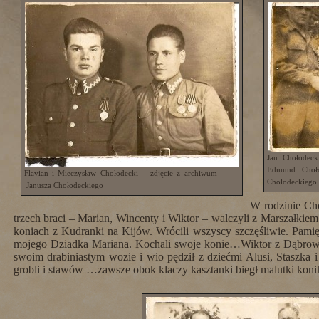
Jan Chołodecki
Edmund Choło
Flavian i Mieczysław Chołodecki – zdjęcie z archiwum
Chołodeckiego
Janusza Chołodeckiego
W rodzinie Ch
trzech braci – Marian, Wincenty i Wiktor – walczyli z Marszałkiem
koniach z Kudranki na Kijów. Wrócili wszyscy szczęśliwie. Pamię
mojego Dziadka Mariana. Kochali swoje konie…Wiktor z Dąbrowy 
swoim drabiniastym wozie i wio pędził z dziećmi Alusi, Staszk
grobli i stawów …zawsze obok klaczy kasztanki biegł malutki konik