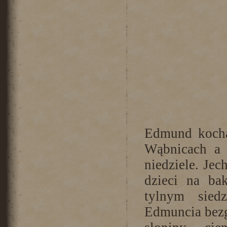
Edmund kocha
Wąbnicach a 
niedziele. Je
dzieci na ba
tylnym sied
Edmuncia bezgr