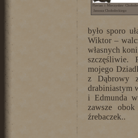
Flavian i Mieczysław Chołode
Janusza Chołodeckiego
było sporo uł
Wiktor – walc
własnych koni
szczęśliwie.
mojego Dziad
z Dąbrowy z
drabiniastym w
i Edmunda w 
zawsze obok 
źrebaczek..