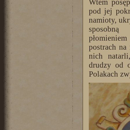
Wtem posępn
pod jej pok
namioty, ukr
sposobną 
płomieniem
postrach na 
nich natarl
drudzy od o
Polakach zw