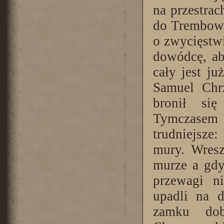
na przestrac
do Trembowl
o zwycięstw
dowódcę, ab
cały jest j
Samuel Chrz
bronił si
Tymczasem p
trudniejsze
mury. Wresz
murze a gdy
przewagi ni
upadli na d
zamku dob