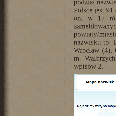
podział nazwis
Polsce jest 9
oni w 17 róż
zameldowanych
powiaty/miast
nazwisku to: 
Wrocław (4), 
m. Wałbrzych
wpisów 2.