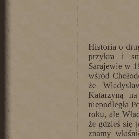
Historia o dru
przykra i s
Sarajewie w 19
wśród Chołod
że Władysła
Katarzyną na
niepodległa P
roku, ale Wła
że gdzieś się 
znamy właśnie