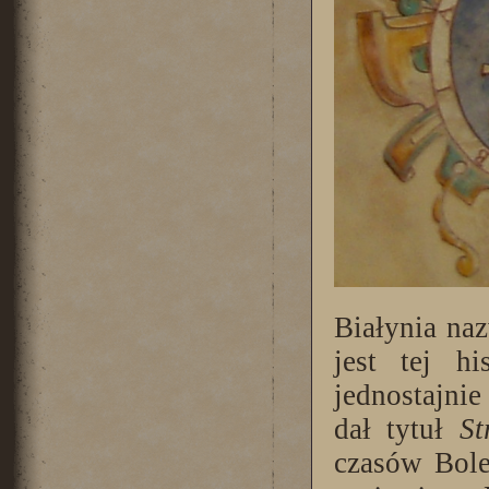
Białynia
naz
jest tej h
jednostajnie 
dał tytuł
S
czasów Bole