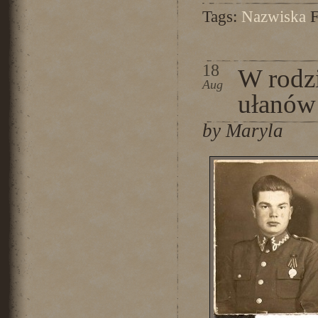
Tags:
Nazwiska
F
18
W rodzi
Aug
ułanó
by Maryla