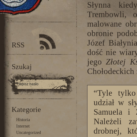
Słynna kied
Trembowli, o
malowane obr
obronie podob
Józef Białynia
RSS
dość nie wiar
jego
Złotej K
Szukaj
Chołodeckich 
“Tyle tylko
udział w sł
Kategorie
Samuela i 
Należeli z
Historia
Internet
drobnej, kt
Uncategorized