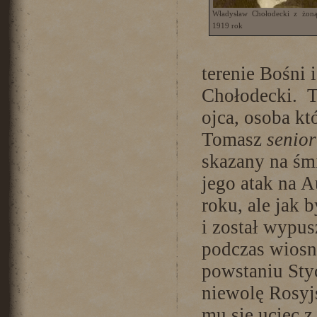
Władysław Chołodecki z żoną
1919 rok
terenie Bośni
Chołodecki. 
ojca, osoba kt
Tomasz
senior
skazany na śm
jego atak na 
roku, ale jak 
i został wypus
podczas wiosn
powstaniu Sty
niewolę Rosyj
mu się uciec 