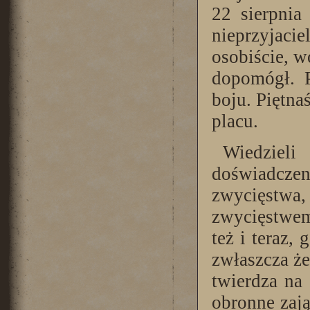
22 sierpni
nieprzyjaci
osobiście, w
dopomógł. P
boju. Piętna
placu.
Wiedziel
doświadczeni
zwycięstw
zwycięstwem,
też i teraz, 
zwłaszcza że
twierdza na
obronne zają