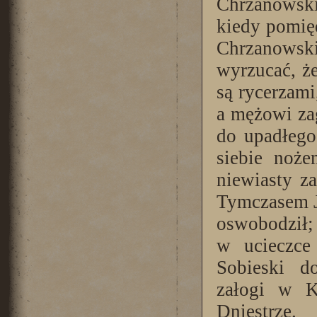
Chrzanowski
kiedy pomię
Chrzanowski
wyrzucać, że
są rycerzam
a mężowi zag
do upadłego
siebie noże
niewiasty z
Tymczasem J
oswobodził;
w ucieczce 
Sobieski d
załogi w K
Dniestrze.