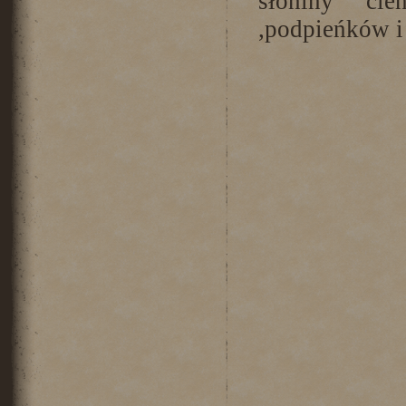
słoniny cie
,podpieńków i