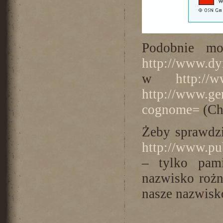
Podobnie m
http://www.dy
w
http://w
http://www.ge
cognome=
(Ch
Żeby sprawdz
http://www.pu
– tylko pam
nazwisko rożn
nasze nazwisko