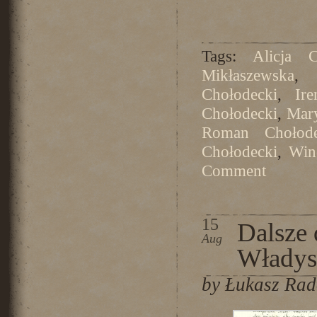
Tags:
Alicja C
Mikłaszewska
Chołodecki
,
Ir
Chołodecki
,
Mary
Roman Chołode
Chołodecki
,
Win
Comment
15
Dalsze 
Aug
Władysł
by Łukasz Ra