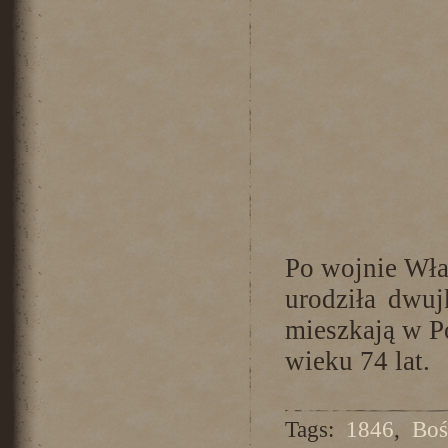
Po wojnie Wład
urodziła dwuj
mieszkają w P
wieku 74 lat.
Tags:
1846
,
Boś