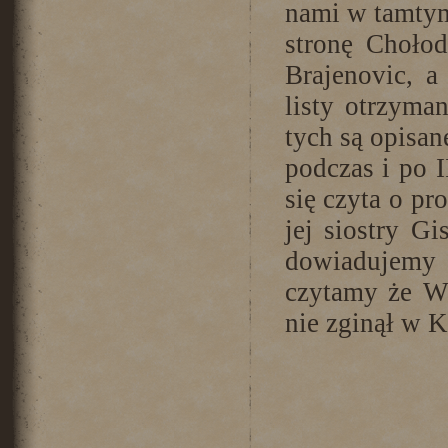
nami w tamtym
stronę Choło
Brajenovic, 
listy otrzyma
tych są opisa
podczas i po 
się czyta o pr
jej siostry G
dowiadujemy
czytamy że Wł
nie zginął w K