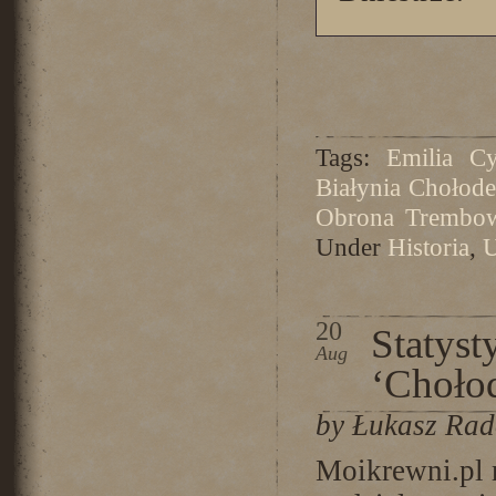
Tags:
Emilia C
Białynia Chołode
Obrona Trembow
Under
Historia
,
U
20
Statyst
Aug
‘Chołod
by Łukasz Ra
Moikrewni.pl 