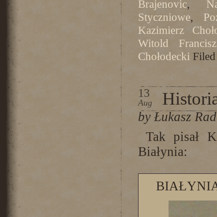
Brajenovic
,
N
Styczniowe
,
Po
Kazimierz Choł
Witold Francis
Chołodecki
Filed
13
Histori
Aug
by Łukasz Ra
Tak pisał K
Białynia:
BIAŁYNI