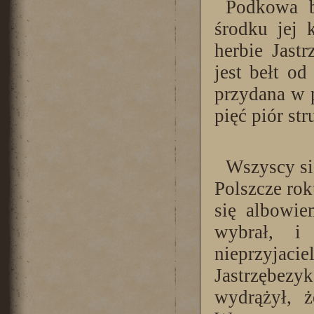
Podkowa b
środku jej 
herbie Jast
jest bełt od
przydana w 
pięć piór str
Wszyscy si
Polszcze ro
się albowi
wybrał, i
nieprzyja
Jastrzębezyk 
wydrążył, 