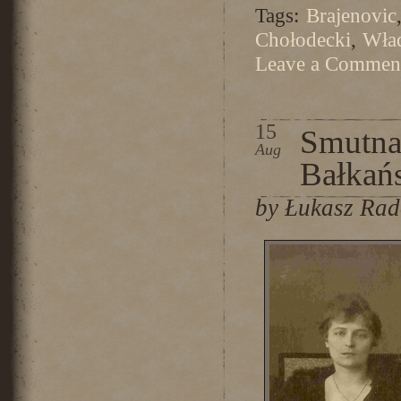
Tags:
Brajenovic
Chołodecki
,
Wła
Leave a Commen
15
Smutna
Aug
Bałkań
by Łukasz Ra