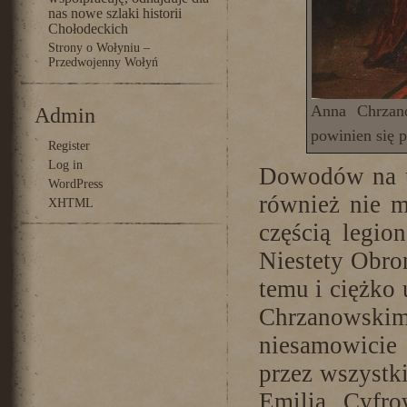
nas nowe szlaki historii
Chołodeckich
Strony o Wołyniu –
Przedwojenny Wołyń
Anna Chrzan
Admin
powinien się 
Register
Log in
Dowodów na u
WordPress
również nie 
XHTML
częścią legio
Niestety Obro
temu i ciężko 
Chrzanowskimi
niesamowicie
przez wszystk
Emilia Cyfr