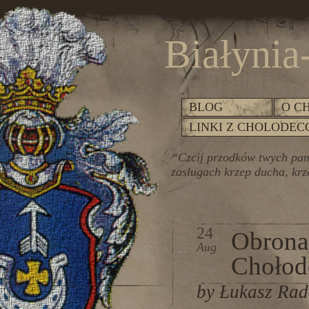
Białynia
BLOG
O C
LINKI Z CHOLODEC
“Czcij przodków twych pami
zasługach krzep ducha, krze
24
Obrona
Aug
Chołod
by Łukasz Ra