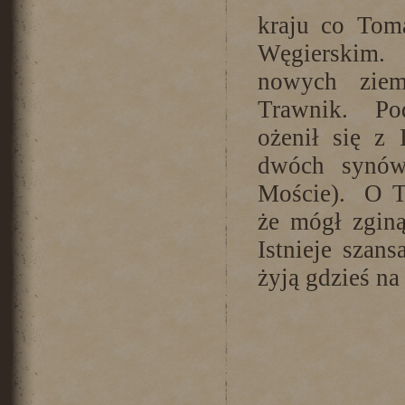
kraju co Tom
Węgierskim. 
nowych ziem
Trawnik. Po
ożenił się z 
dwóch synów
Moście). O T
że mógł zgin
Istnieje szan
żyją gdzieś na