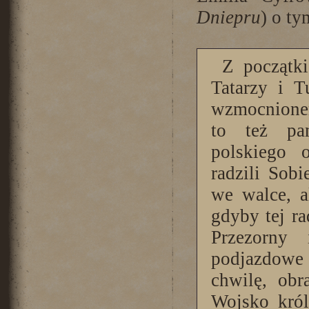
Dniepru
) o ty
Z początki
Tatarzy i T
wzmocnionemi
to też pan
polskiego o
radzili Sob
we walce, a
gdyby tej ra
Przezorny
podjazdowe 
chwilę, ob
Wojsko król