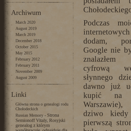
posiadałem 
Chołodeckiego
Archiwum
Podczas moi
March 2020
August 2019
internetowyc
March 2019
dodam, po
December 2018
October 2015
Google nie by
May 2015
znalazłe
February 2012
February 2011
cyfrową we
November 2009
słynnego dzie
August 2009
dawno już u
Linki
kupić na
Warszaw
Główna strona o genealogi rodu
Chołodeckich
dziwo kiedy
- Strona
Russian Memory
Semionoff Vitaly, Rosyjski
pierwszą stro
genealog z którym
współpracuję, odnajduje dla