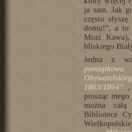
który więcej t
ja sam. Jak g
często słysz
domu!”, a to
Mozi Kawa), 
bliskiego Bia
Jedna z wa
pamiątkowa
Obywatelskieg
1863/1864”
, 
prosząc mego t
można całą 
Bibliotece C
Wielkopolskie