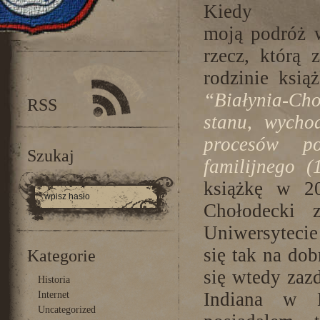
Kied
moją podróż w
rzecz, którą 
rodzinie ksią
“Białynia-Cho
RSS
stanu, wycho
procesów po
Szukaj
familijnego (
książkę w 2
Chołodecki 
Uniwersytecie
się tak na do
Kategorie
się wtedy zaz
Historia
Indiana w B
Internet
Uncategorized