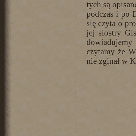
tych są opisa
podczas i po 
się czyta o pr
jej siostry G
dowiadujemy
czytamy że Wł
nie zginął w K