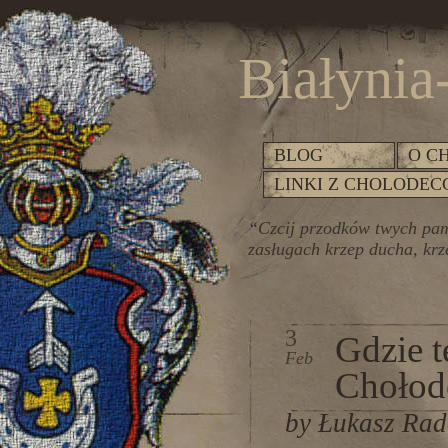
Białynia
BLOG
O C
LINKI Z CHOLODEC
“Czcij przodków twych pami
zasługach krzep ducha, krze
3
Gdzie t
Feb
Chołod
by Łukasz Ra