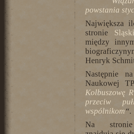
“Wią
powstania sty
Największa il
stronie
Sląsk
między innym
biograficzy
Henryk Schmitt
Następnie na
Naukowej T
Kolbuszowę R.
przeciw puł
wspólnikom
“.
Na stronie
znajdują się 