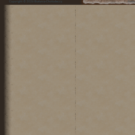
Copyright © 2026
Białynia-Chołodeccy
.
Gods