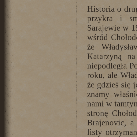
Historia o dru
przykra i s
Sarajewie w 19
wśród Chołod
że Władysła
Katarzyną na
niepodległa P
roku, ale Wła
że gdzieś się 
znamy właśnie
nami w tamtym
stronę Choło
Brajenovic, 
listy otrzyma