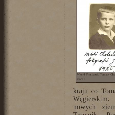
Witold Franciszek Tomasz Cho
1925 r.
kraju co Tom
Węgierskim. 
nowych ziem
Trawnik. Po