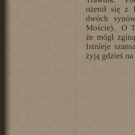
ożenił się z 
dwóch synów
Moście). O T
że mógł zgin
Istnieje szan
żyją gdzieś na