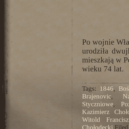
Po wojnie Wład
urodziła dwuj
mieszkają w P
wieku 74 lat.
Tags:
1846
,
Boś
Brajenovic
,
N
Styczniowe
,
Po
Kazimierz Choł
Witold Francis
Chołodecki
Filed