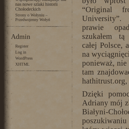
było wprost
nas nowe szlaki historii
“Original f
Chołodeckich
Strony o Wołyniu –
University”.
Przedwojenny Wołyń
prawie opa
szukałem tą
Admin
całej Polsce,
Register
na wyciągnięci
Log in
WordPress
ponieważ, nie
XHTML
tam znajdować
hathitrust.org
Dzięki pomoc
Adriany mój zb
Białyni-Choł
poszukiwaniu