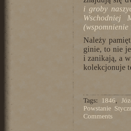
i groby naszy
Wschodniej M
(wspomnienie 
Należy pamięt
ginie, to nie 
i zanikają, a 
kolekcjonuje t
Tags:
1846
,
Józ
Powstanie Stycz
Comments