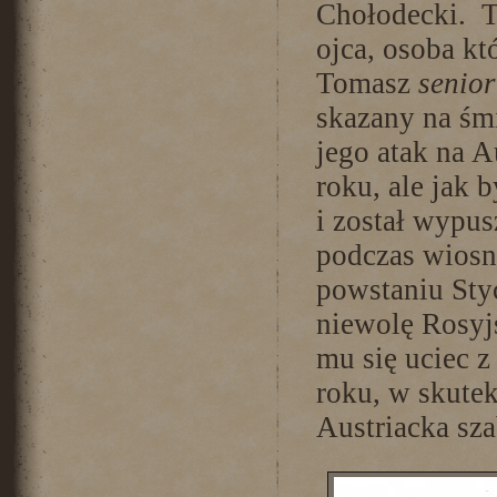
Chołodecki. 
ojca, osoba kt
Tomasz
senior
skazany na śm
jego atak na 
roku, ale jak 
i został wypus
podczas wiosn
powstaniu Sty
niewolę Rosyj
mu się uciec 
roku, w skute
Austriacka sz