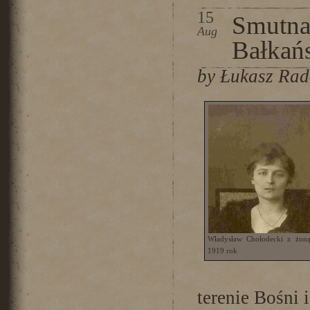
15
Smutna
Aug
Bałkań
by Łukasz Ra
Władysław Chołodecki z żoną
1919 rok
terenie Bośni