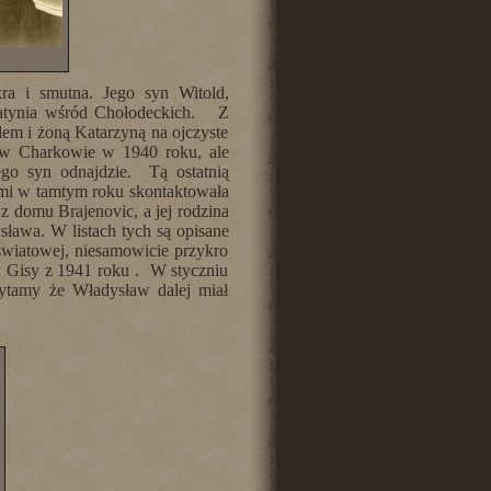
kra i smutna. Jego syn Witold,
Katynia wśród Chołodeckich. Z
em i żoną Katarzyną na ojczyste
ł w Charkowie w 1940 roku, ale
ego syn odnajdzie. Tą ostatnią
nami w tamtym roku skontaktowała
z domu Brajenovic, a jej rodzina
ława. W listach tych są opisane
światowej, niesamowicie przykro
try Gisy z 1941 roku . W styczniu
ytamy że Władysław dalej miał