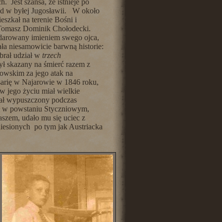
. Jest szansa, że istnieje po
lad w byłej Jugosławii. W około
szkał na terenie Bośni i
omasz Dominik Chołodecki.
darowany imieniem swego ojca,
ała niesamowicie barwną historie:
brał udział w
trzech
ył skazany na śmierć razem z
owskim za jego atak na
arię w Najarowie w 1846 roku,
w jego życiu miał wielkie
stał wypuszczony podczas
ał w powstaniu Styczniowym,
szem, udało mu się uciec z
iesionych po tym jak Austriacka