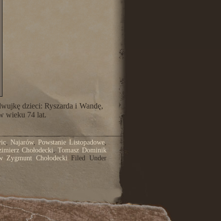
 dwujkę dzieci: Ryszarda i Wandę,
 wieku 74 lat.
ic
,
Najarów
,
Powstanie Listopadowe
,
zimierz Chołodecki
,
Tomasz Dominik
w Zygmunt Chołodecki
Filed Under