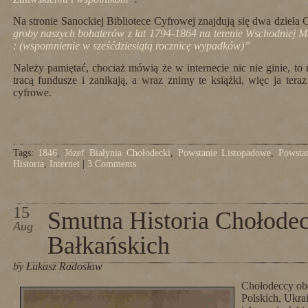
Na stronie Sanockiej Bibliotece Cyfrowej znajdują się dwa dzieł
groby naszych bohaterów z lat 1794-1864 na terenie Wschodniej M
: (wspomnienie w sześćdziesiątą rocznicę wypadków)”
Należy pamiętać, chociaż mówią że w internecie nic nie ginie, to 
tracą fundusze i zanikają, a wraz znimy te książki, więc ja tera
cyfrowe.
Tags:
1846
,
Józef Białynia Chołodecki
,
Powstanie Listopadowe
,
Powsta
Historia
,
Internet
|
3 Comments
15
Smutna Historia Chołode
Aug
Bałkańskich
by Łukasz Radosław
Chołodeccy obe
Polskich, Ukra