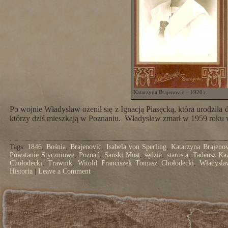
Katarzyna Brajenovic – 1920 r.
Po wojnie Władysław ożenił się z Ignacją Piasęcką, która urodziła
którzy dziś mieszkają w Poznaniu. Władysław zmarł w 1959 roku w
Tags:
1846
,
Bośnia
,
Brajenovic
,
Isabela von Sperling
,
Katarzyna Brajenov
Powstanie Styczniowe
,
Poznań
,
Sanski Most
,
sędzia
,
starosta
,
Tadeusz Ka
Chołodecki
,
Trawnik
,
Witold Franciszek Tomasz Chołodecki
,
Władysla
Historia
|
Leave a Comment