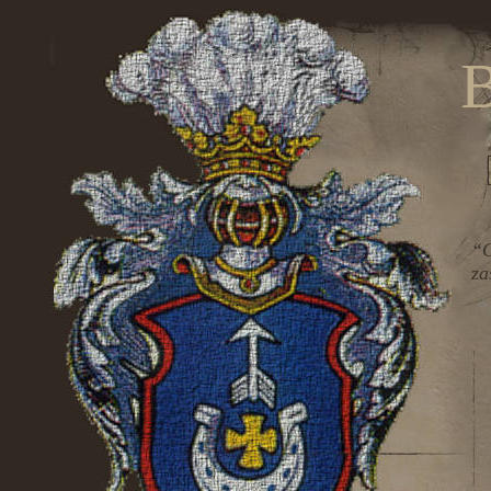
B
“C
za