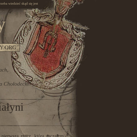
rzeba wiedzieć skąd się jest
y
Y.ORG
ach,
ia Chołodecki
iałyni
pierwszą rzecz, którą zacząłem