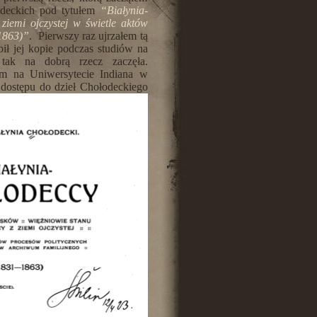
łodeckich pod tytułem
“Białynia-
ziemi ojczystej w świetle aktów
1863)”
. Pierwszy raz ujrzałem tą
ł jej kopie podczas studiów na
 tak na dobrą rzecz zaczęła.
em na Uniwersytecie Indiana w
 dostępu do dzieł Chołodeckiego