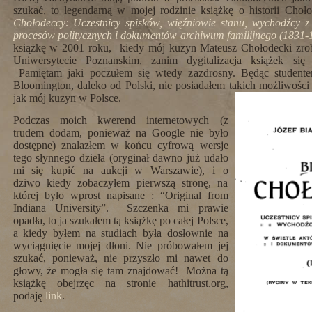
szukać, to legendarną w mojej rodzinie książkę o historii Cho
Chołodeccy: Uczestnicy spisków, więźniowie stanu, wychodźcy z 
procesów politycznych i dokumentów archiwum familijnego (1831-
książkę w 2001 roku, kiedy mój kuzyn Mateusz Chołodecki zrobi
Uniwersytecie Poznanskim, zanim dygitalizacja książek się
Pamiętam jaki poczułem się wtedy zazdrosny. Będąc student
Bloomington, daleko od Polski, nie posiadałem takich możliwości
jak mój kuzyn w Polsce.
Podczas moich kwerend internetowych (z
trudem dodam, ponieważ na Google nie było
dostępne) znalazłem w końcu cyfrową wersje
tego słynnego dzieła (oryginał dawno już udało
mi się kupić na aukcji w Warszawie), i o
dziwo kiedy zobaczyłem pierwszą stronę, na
której było wprost napisane : “Original from
Indiana University”. Szczenka mi prawie
opadła, to ja szukałem tą książkę po całej Polsce,
a kiedy byłem na studiach była dosłownie na
wyciągnięcie mojej dłoni. Nie próbowałem jej
szukać, ponieważ, nie przyszło mi nawet do
głowy, że mogła się tam znajdować! Można tą
książkę obejrzęc na stronie hathitrust.org,
podaję
link
.