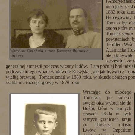
i Amerykańskich
nich jeszcze ś
1883 roku zamie
Hercegowiny T
Tomasz był ob
osoba która mi
Tomasz
senior
powstaniach, b
Teofilem Wiśni
Austriacką Hus
Władysław Chołodecki z żoną Katarzyną Brajenovic –
ale jak bywało 
1919 rok
szczęście i zo
generalnej amnestii podczas wiosny ludów. Lata później brał udzi
podczas którego wpadł w niewolę Rosyjską , ale jak bywało z Toma
wielką brawurą. Tomasz zmarł w 1880 roku, w skutek obrażeń pon
szabla mu rozcięła głowę w 1878 roku.
Wracając do młodego
Tomasza, po śmierci
swego ojca wybrał się do
Bośni, która w tamtych
czasach leżała w tych
samych granicach kraju
co Tomasza miasto
Lwów, w Imperium