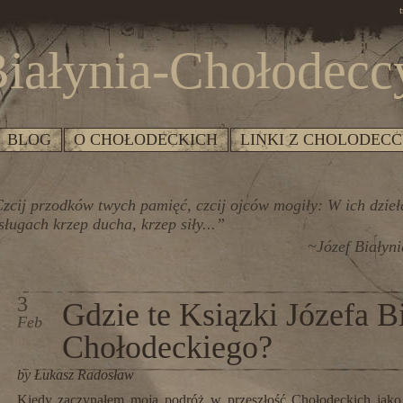
t
iałynia-Chołodecc
BLOG
O CHOŁODECKICH
LINKI Z CHOLODECC
zcij przodków twych pamięć, czcij ojców mogiły: W ich dzieł
sługach krzep ducha, krzep siły...”
~Józef Białyn
3
Gdzie te Ksiązki Józefa B
Feb
Chołodeckiego?
by Łukasz Radosław
Kiedy zaczynałem moją podróż w przeszłość Chołodeckich jako 