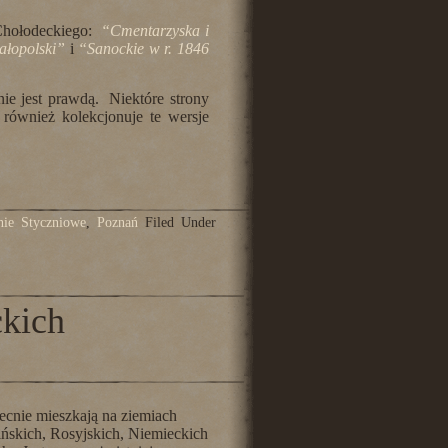
a Chołodeckiego:
“Cmentarzyska i
ałopolski”
i
“Sanockie w r. 1846
nie jest prawdą. Niektóre strony
z również kolekcjonuje te wersje
nie Styczniowe
,
Poznań
Filed Under
ckich
cnie mieszkają na ziemiach
ińskich, Rosyjskich, Niemieckich