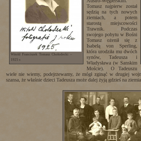
Austro-Węgierskim.
Tomasz najpierw został
sędzią na tych nowych
ziemiach, a potem
starostą miejscowości
Trawnik. Podczas
swojego pobytu w Bośni
Tomasz ożenił się z
Isabelą von Sperling,
która urodziła mu dwóch
Witold Franciszek Tomasz Chołodecki –
synów, Tadeusza i
1925 r.
Władysława (w Sanskim
Moście). O Tadeuszu
wiele nie wiemy, podejrzewamy, że mógł zginąć w drugiej wojn
szansa, że właśnie dzieci Tadeusza może dalej żyją gdzieś na ziemi