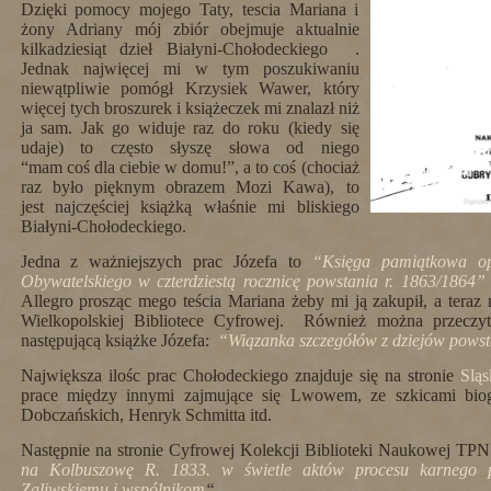
Dzięki pomocy mojego Taty, tescia Mariana i
żony Adriany mój zbiór obejmuje aktualnie
kilkadziesiąt dzieł Białyni-Chołodeckiego .
Jednak najwięcej mi w tym poszukiwaniu
niewątpliwie pomógł Krzysiek Wawer, który
więcej tych broszurek i książeczek mi znalazł niż
ja sam. Jak go widuje raz do roku (kiedy się
udaje) to często słyszę słowa od niego
“mam coś dla ciebie w domu!”, a to coś (chociaż
raz było pięknym obrazem Mozi Kawa), to
jest najczęściej książką właśnie mi bliskiego
Białyni-Chołodeckiego.
Jedna z ważniejszych prac Józefa to
“Księga pamiątkowa op
Obywatelskiego w czterdziestą rocznicę powstania r. 1863/1864”
Allegro prosząc mego teścia Mariana żeby mi ją zakupił, a teraz
Wielkopolskiej Bibliotece Cyfrowej. Również można przeczyta
następującą książke Józefa:
“Wiązanka szczegółów z dziejów powst
Największa ilośc prac Chołodeckiego znajduje się na stronie
Sląs
prace między innymi zajmujące się Lwowem, ze szkicami bio
Dobczańskich, Henryk Schmitta itd.
Następnie na stronie Cyfrowej Kolekcji Biblioteki Naukowej T
na Kolbuszowę R. 1833. w świetle aktów procesu karnego p
Zaliwskiemu i wspólnikom
“.