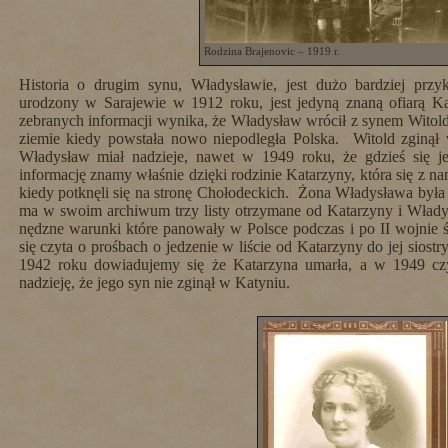
Rodzina Brajenovic – 1919 r.
Historia o drugim synu, Władysławie, jest dużo bardziej przy
urodzony w Sarajewie w 1912 roku, jest jedyną znaną ofiarą 
zebranych informacji wynika, że Władysław wrócił z synem Witold
ziemie kiedy powstała nowo niepodległa Polska. Witold zginą
Władysław miał nadzieje, nawet w 1949 roku, że gdzieś się j
informację znamy właśnie dzięki rodzinie Katarzyny, która się z 
kiedy potknęli się na stronę Chołodeckich. Żona Władysława była 
ma w swoim archiwum trzy listy otrzymane od Katarzyny i Władys
nędzne warunki które panowały w Polsce podczas i po II wojnie 
się czyta o prośbach o jedzenie w liście od Katarzyny do jej sios
1942 roku dowiadujemy się że Katarzyna umarła, a w 1949 cz
nadzieję, że jego syn nie zginął w Katyniu.