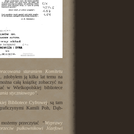
racowana staraniem Komitetu
, zdobyłem ją kilka lat temu na
 można całą książkę zobaczyć na
ć w Wielkopolskiej bibliotece
ania styczniowego”
.
kiej Bibliotece Cyfrowej
, są tam
graficzynymi Kamili Poh, Dąb-
PN możemy przeczytać
“
Wyprawy
rzeciw pułkownikowi Józefowi